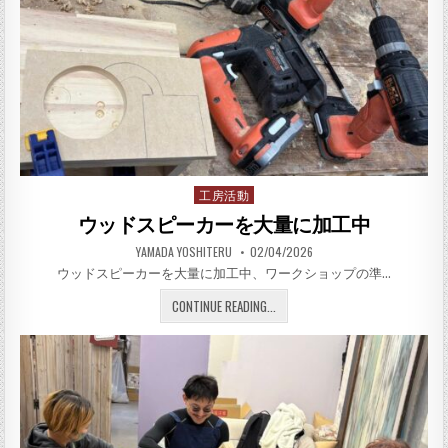
工房活動
Posted in
ウッドスピーカーを大量に加工中
AUTHOR:
PUBLISHED DATE:
YAMADA YOSHITERU
02/04/2026
ウッドスピーカーを大量に加工中、ワークショップの準…
ウッドスピーカーを大量に加
CONTINUE READING...