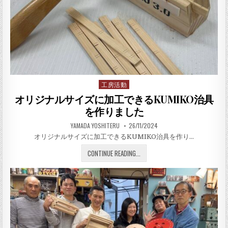
工房活動
Posted in
オリジナルサイズに加工できるKUMIKO治具
を作りました
AUTHOR:
PUBLISHED DATE:
YAMADA YOSHITERU
26/11/2024
オリジナルサイズに加工できるKUMIKO治具を作り…
オリジナルサイズに加工できる
CONTINUE READING...