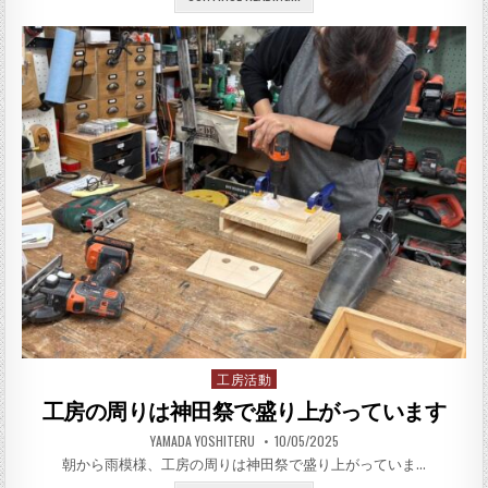
工房活動
Posted in
工房の周りは神田祭で盛り上がっています
AUTHOR:
PUBLISHED DATE:
YAMADA YOSHITERU
10/05/2025
朝から雨模様、工房の周りは神田祭で盛り上がっていま…