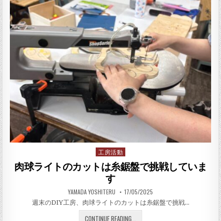
工房活動
Posted in
肉球ライトのカットは糸鋸盤で挑戦していま
す
AUTHOR:
PUBLISHED DATE:
YAMADA YOSHITERU
17/05/2025
週末のDIY工房、肉球ライトのカットは糸鋸盤で挑戦…
肉球ライトのカットは糸鋸盤
CONTINUE READING...