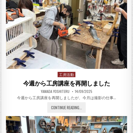
工房活動
Posted in
今週から工房講座を再開しました
AUTHOR:
PUBLISHED DATE:
YAMADA YOSHITERU
14/09/2025
今週から工房講座を再開しましたが、今月は撮影の仕事…
今週から工房講座を再開しま
CONTINUE READING...