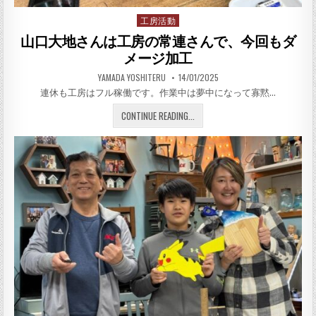
工房活動
Posted in
山口大地さんは工房の常連さんで、今回もダ
メージ加工
AUTHOR:
PUBLISHED DATE:
YAMADA YOSHITERU
14/01/2025
連休も工房はフル稼働です。作業中は夢中になって寡黙…
山口大地さんは工房の常連さ
CONTINUE READING...