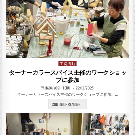
工房活動
Posted in
ターナーカラースパイス主催のワークショッ
プに参加
AUTHOR:
PUBLISHED DATE:
YAMADA YOSHITERU
22/12/2025
ターナーカラースパイス主催のワークショップに参加。…
ターナーカラースパイス主催
CONTINUE READING...