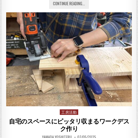
工房の周りは神田祭で盛り上
CONTINUE READING...
工房活動
Posted in
自宅のスペースにピッタリ収まるワークデス
ク作り
AUTHOR:
PUBLISHED DATE:
YAMADA YOSHITERU
07/05/2025