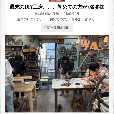
週末のDIY工房、、、初めての方が3名参加
AUTHOR:
PUBLISHED DATE:
YAMADA YOSHITERU
24/02/2025
週末のDIY工房、、、初めての方が3名参加。皆さん…
週末のDIY工房、、、初めて
CONTINUE READING...