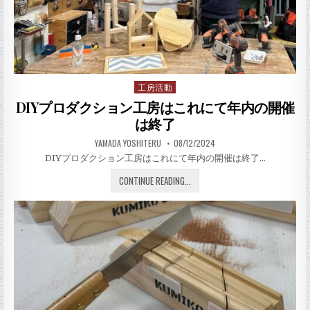
工房活動
Posted in
DIYプロダクション工房はこれにて年内の開催
は終了
AUTHOR:
PUBLISHED DATE:
YAMADA YOSHITERU
08/12/2024
DIYプロダクション工房はこれにて年内の開催は終了…
DIYプロダクション工房はこ
CONTINUE READING...