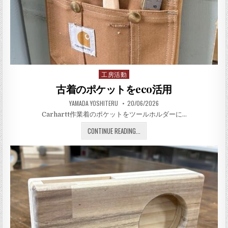
工房活動
Posted in
古着のポケットをeco活用
AUTHOR:
PUBLISHED DATE:
YAMADA YOSHITERU
20/06/2026
Carhartt作業着のポケットをツールホルダーに…
古着のポケットをECO活用
CONTINUE READING...