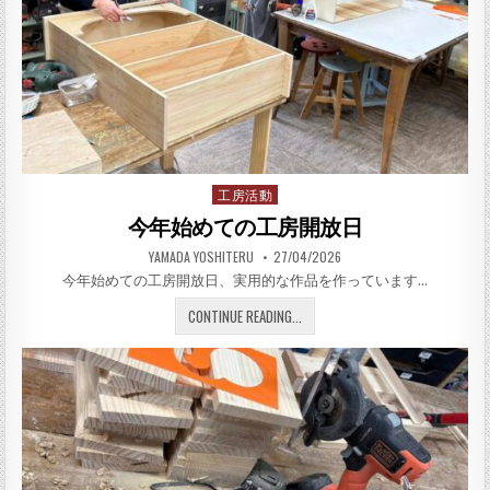
工房活動
Posted in
今年始めての工房開放日
AUTHOR:
PUBLISHED DATE:
YAMADA YOSHITERU
27/04/2026
今年始めての工房開放日、実用的な作品を作っています…
今年始めての工房開放日
CONTINUE READING...