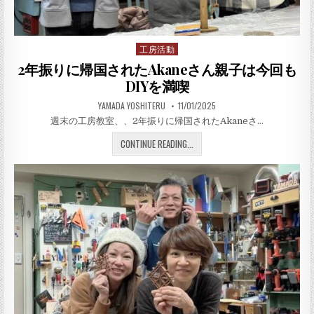
工房活動
Posted in
2年振りに帰国されたAkaneさん親子は今回も
DIYを満喫
AUTHOR:
PUBLISHED DATE:
YAMADA YOSHITERU
11/01/2025
週末の工房教室、、2年振りに帰国されたAkaneさ…
2年振りに帰国されたAKANE
CONTINUE READING...