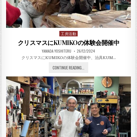
工房活動
Posted in
クリスマスにKUMIKOの体験会開催中
AUTHOR:
PUBLISHED DATE:
YAMADA YOSHITERU
26/12/2024
クリスマスにKUMIKOの体験会開催中、治具KUM…
クリスマスにKUMIKOの体験
CONTINUE READING...