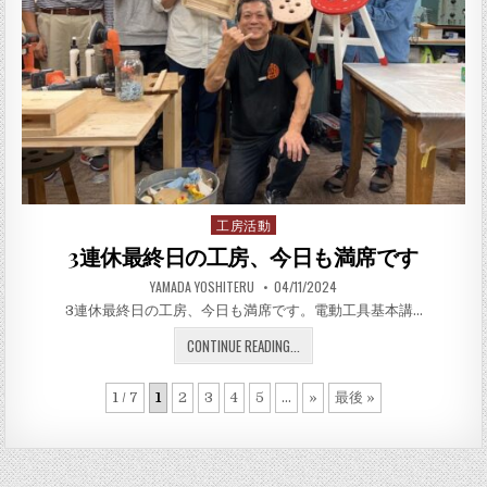
工房活動
Posted in
3連休最終日の工房、今日も満席です
AUTHOR:
PUBLISHED DATE:
YAMADA YOSHITERU
04/11/2024
3連休最終日の工房、今日も満席です。電動工具基本講…
3連休最終日の工房、今日も
CONTINUE READING...
1 / 7
1
2
3
4
5
...
»
最後 »