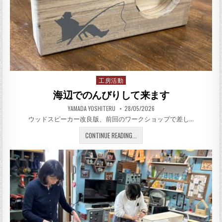
工房活動
Posted in
海辺でのんびりして来ます
AUTHOR:
PUBLISHED DATE:
YAMADA YOSHITERU
28/05/2026
ウッドスピーカー改良版、前回のワークショップで差し…
海辺でのんびりして来ます
CONTINUE READING...