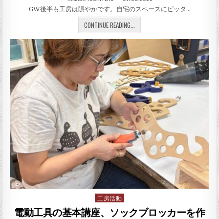
GW後半も工房は賑やかです。自宅のスペースにピッタ…
自宅のスペースにピッタリ収
CONTINUE READING...
工房活動
Posted in
電動工具の基本講座、ソックブロッカーを作