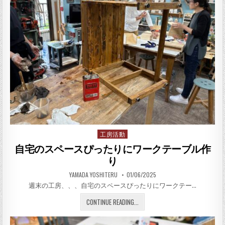
工房活動
Posted in
自宅のスペースぴったりにワークテーブル作
り
AUTHOR:
PUBLISHED DATE:
YAMADA YOSHITERU
01/06/2025
週末の工房、、、自宅のスペースぴったりにワークテー…
自宅のスペースぴったりにワ
CONTINUE READING...