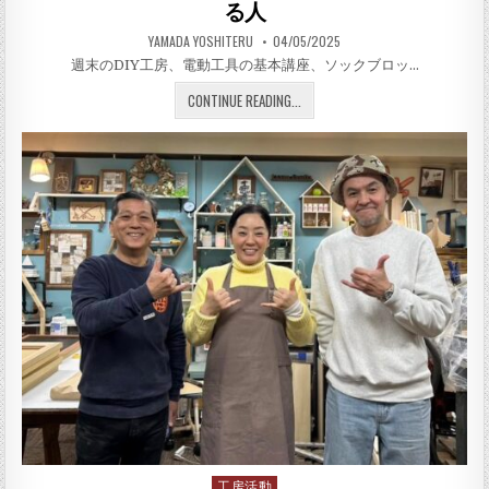
る人
AUTHOR:
PUBLISHED DATE:
YAMADA YOSHITERU
04/05/2025
週末のDIY工房、電動工具の基本講座、ソックブロッ…
電動工具の基本講座、ソック
CONTINUE READING...
工房活動
Posted in