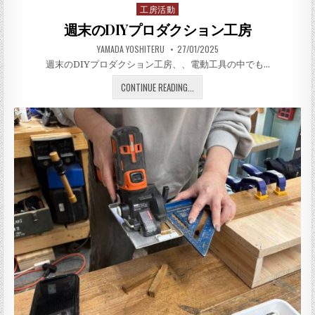
工房活動
Posted in
週末のDIYプロダクション工房
AUTHOR:
PUBLISHED DATE:
YAMADA YOSHITERU
27/01/2025
週末のDIYプロダクション工房、、電動工具の中でも…
週末のDIYプロダクション工房
CONTINUE READING...