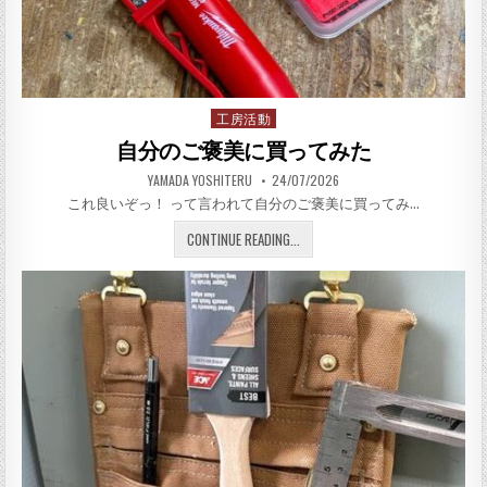
工房活動
Posted in
自分のご褒美に買ってみた
AUTHOR:
PUBLISHED DATE:
YAMADA YOSHITERU
24/07/2026
これ良いぞっ！ って言われて自分のご褒美に買ってみ…
自分のご褒美に買ってみた
CONTINUE READING...